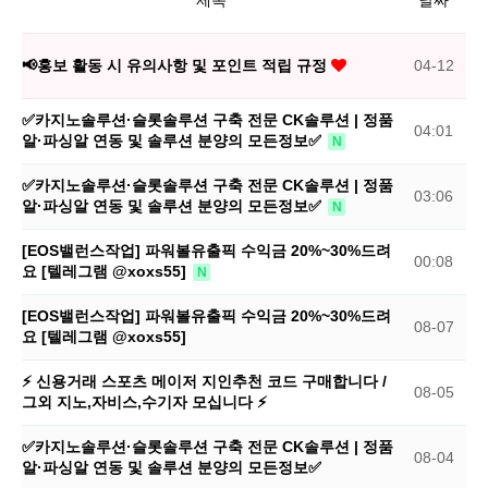
제목
날짜
📢홍보 활동 시 유의사항 및 포인트 적립 규정
04-12
✅카지노솔루션·슬롯솔루션 구축 전문 CK솔루션 | 정품
04:01
알·파싱알 연동 및 솔루션 분양의 모든정보✅
N
✅카지노솔루션·슬롯솔루션 구축 전문 CK솔루션 | 정품
03:06
알·파싱알 연동 및 솔루션 분양의 모든정보✅
N
[EOS밸런스작업] 파워볼유출픽 수익금 20%~30%드려
00:08
요 [텔레그램 @xoxs55]
N
[EOS밸런스작업] 파워볼유출픽 수익금 20%~30%드려
08-07
요 [텔레그램 @xoxs55]
⚡️ 신용거래 스포츠 메이저 지인추천 코드 구매합니다 /
08-05
그외 지노,자비스,수기자 모십니다 ⚡️
✅카지노솔루션·슬롯솔루션 구축 전문 CK솔루션 | 정품
08-04
알·파싱알 연동 및 솔루션 분양의 모든정보✅