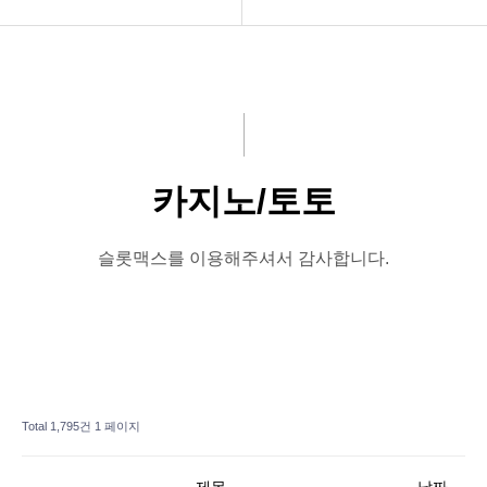
카지노뉴스
카지노·토토 홍보
♠보증업체♠
이용안내
카지노/토토
홍보게시판
게임종목
슬롯맥스를 이용해주셔서 감사합니다.
고객센터
Total 1,795건
1 페이지